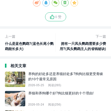
0 赞
上一篇
下一篇
什么是蓝色鹦鹉?(蓝色长尾小鹦
拥有一只凤头鹦鹉需要多少费
鹉能长多大)
用?(凤头鹦鹉主人的省钱秘诀)
相关文章
养狗的好处多还是养猫好处多?狗狗比猫更受青睐
的10个最常见原因
2026-05-25
阅读(265)
养猫和养狗哪个好?狗比猫更好的十个理由!
2026-05-24
阅读(256)