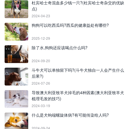
杜宾哈士奇混血多少钱一只?(杜宾哈士奇杂交的优缺
点)
2024-04-23
狗狗可以吃西瓜吗?西瓜的健康益处有哪些?
2025-12-29
除了水,狗狗还应该喝点什么吗?
2024-09-20
斗牛犬可以单独留下吗?(斗牛犬独自一人会产生什么
后果?)
2024-07-26
导致澳大利亚牧羊犬掉毛的4种因素(澳大利亚牧羊犬
梳理毛发的技巧)
2024-03-19
什么是犬钩端螺旋体病?有可能传染给人吗?
2024-09-24