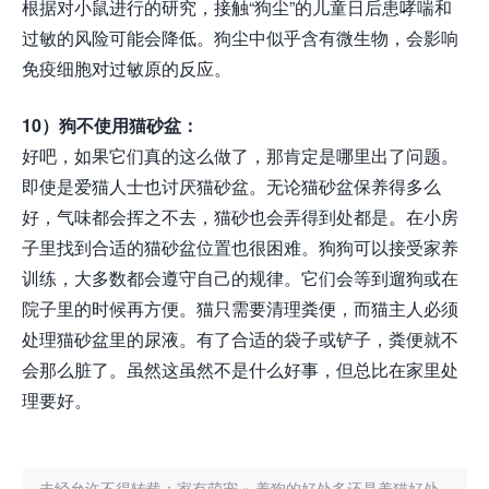
根据对小鼠进行的研究，接触“狗尘”的儿童日后患哮喘和
过敏的风险可能会降低。狗尘中似乎含有微生物，会影响
免疫细胞对过敏原的反应。
10）狗不使用猫砂盆：
好吧，如果它们真的这么做了，那肯定是哪里出了问题。
即使是爱猫人士也讨厌猫砂盆。无论猫砂盆保养得多么
好，气味都会挥之不去，猫砂也会弄得到处都是。在小房
子里找到合适的猫砂盆位置也很困难。狗狗可以接受家养
训练，大多数都会遵守自己的规律。它们会等到遛狗或在
院子里的时候再方便。猫只需要清理粪便，而猫主人必须
处理猫砂盆里的尿液。有了合适的袋子或铲子，粪便就不
会那么脏了。虽然这虽然不是什么好事，但总比在家里处
理要好。
未经允许不得转载：
家有萌宠
»
养狗的好处多还是养猫好处