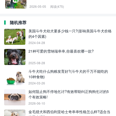
2026-05-05
阅读(475)
随机推荐
美国斗牛犬幼犬要多少钱一只?(影响美国斗牛犬价格
的4个因素)
2024-04-28
21种可爱的雪纳瑞串串,你最喜欢哪一款?
2025-08-28
斗牛犬吃什么狗粮发育好?(斗牛犬的千万不能吃的
10种食物)
2024-03-26
如何阻止狗不停地乞讨?有效帮助纠正狗狗乞讨的5
个有效策略!
2026-06-10
金毛猎犬和西伯利亚哈士奇串串性格怎么样?适合当