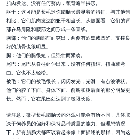
肌肉发达、没有任何赘肉，颈背略呈拱形。
躯干：这可能是长毛迷你腊肠犬最显着的特征。与其他狗
相比，它们肌肉发达的躯干相当长。从侧面看，它们的背
部在马肩隆和腰部之间形成一条直线。
胸部：他们的胸部前面突出，两侧有酒窝或凹陷。支撑良
好的肋骨也很明显。
腿：他们的腿很短，但强壮而紧凑。
尾巴：尾巴从脊柱延伸出来，没有任何扭结、扭曲或弯
曲。它也不太轻松。
被毛：它们的被毛很长，闪闪发光，光滑，有点波浪状。
他们的脖子下面、身体下面、前胸和腿后面的部分明显更
长。然而，它在尾巴处达到了极限长度。
请注意，微型长毛腊肠犬的外观可能会有所不同，具体取
决于饲养员的偏好和保持品种质量的能力。但理想情况
下，所有腊肠犬都应该看起来像上面描述的那样，因为这