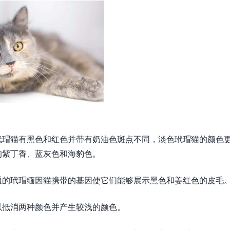
玳瑁猫有黑色和红色并带有奶油色斑点不同，淡色玳瑁猫的颜色
的紫丁香、蓝灰色和海豹色。
通的玳瑁缅因猫携带的基因使它们能够展示黑色和姜红色的皮毛
以抵消两种颜色并产生较浅的颜色。