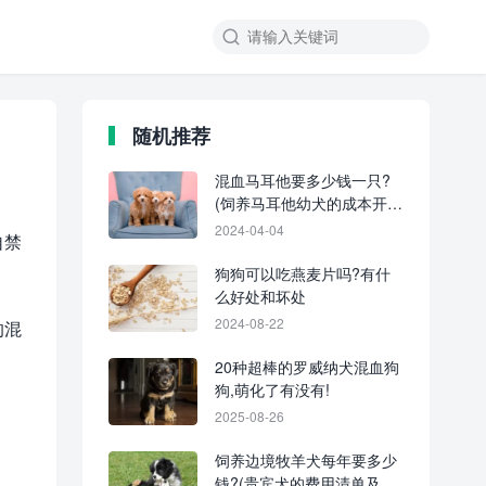
随机推荐
混血马耳他要多少钱一只?
(饲养马耳他幼犬的成本开
销)
2024-04-04
自禁
狗狗可以吃燕麦片吗?有什
么好处和坏处
2024-08-22
的混
20种超棒的罗威纳犬混血狗
狗,萌化了有没有!
2025-08-26
饲养边境牧羊犬每年要多少
钱?(贵宾犬的费用清单及省