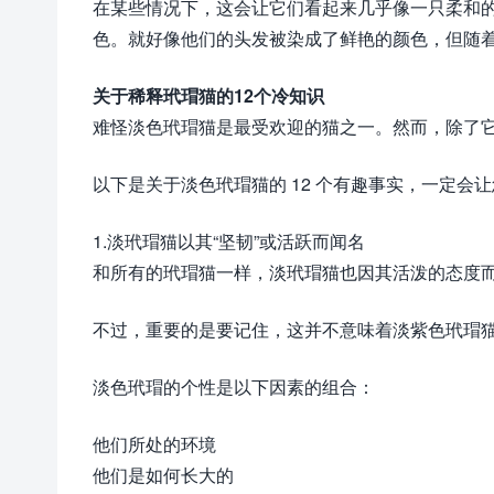
在某些情况下，这会让它们看起来几乎像一只柔和
色。就好像他们的头发被染成了鲜艳的颜色，但随
关于稀释玳瑁猫的12个冷知识
难怪淡色玳瑁猫是最受欢迎的猫之一。然而，除了
以下是关于淡色玳瑁猫的 12 个有趣事实，一定会
1.淡玳瑁猫以其“坚韧”或活跃而闻名
和所有的玳瑁猫一样，淡玳瑁猫也因其活泼的态度而闻名，也
不过，重要的是要记住，这并不意味着淡紫色玳瑁
淡色玳瑁的个性是以下因素的组合：
他们所处的环境
他们是如何长大的