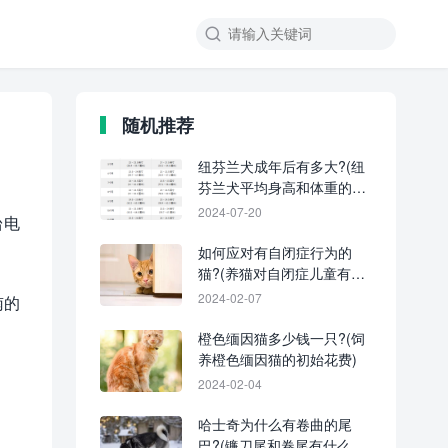
随机推荐
纽芬兰犬成年后有多大?(纽
芬兰犬平均身高和体重的对
照表)
2024-07-20
台电
如何应对有自闭症行为的
猫?(养猫对自闭症儿童有帮
助吗?)
2024-02-07
南的
橙色缅因猫多少钱一只?(饲
养橙色缅因猫的初始花费)
2024-02-04
哈士奇为什么有卷曲的尾
巴?(镰刀尾和卷尾有什么区