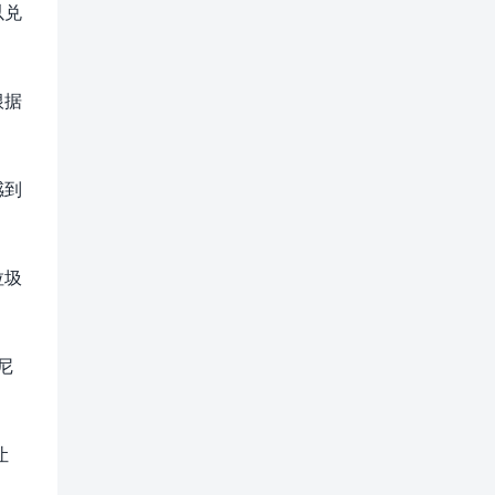
以兑
根据
感到
垃圾
尼
让