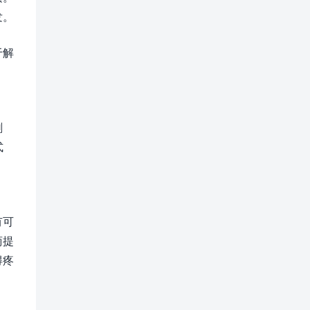
发。
于解
刷
式
有可
商提
得疼