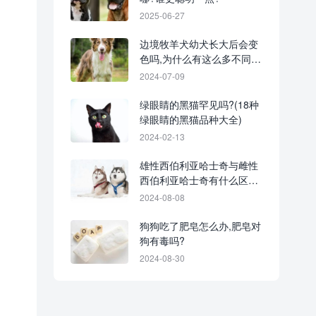
2025-06-27
边境牧羊犬幼犬长大后会变
色吗,为什么有这么多不同的
颜色?
2024-07-09
绿眼睛的黑猫罕见吗?(18种
绿眼睛的黑猫品种大全)
2024-02-13
雄性西伯利亚哈士奇与雌性
西伯利亚哈士奇有什么区
别?
2024-08-08
狗狗吃了肥皂怎么办,肥皂对
狗有毒吗?
2024-08-30