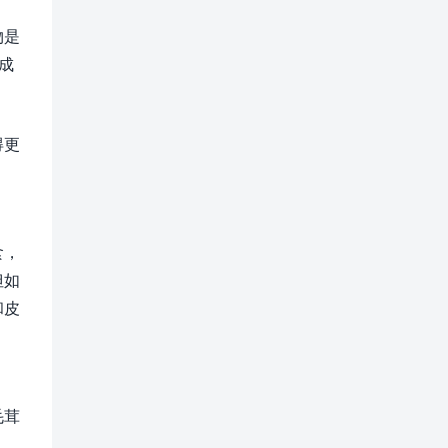
物是
成
得更
。
食，
但如
和皮
毛茸