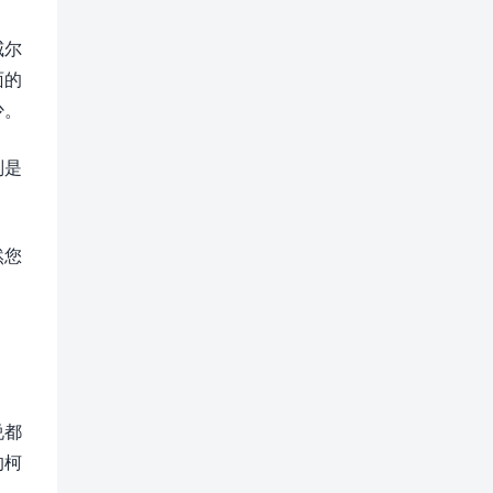
威尔
面的
少。
别是
然您
说都
的柯