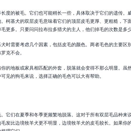
等长度的被毛。它们也可能稍长一些，具体取决于它们的遗传。
的。柯基犬的双层皮毛意味着它们的顶层皮毛更厚、更粗糙，下
掉毛更多。只要问问拉布拉多猎犬的主人，他们掉毛的次数是多
基犬时需要考虑几个因素，包括皮毛的颜色。两者毛色的主要区
布罗克不会。
与你的地板或家具相匹配的外套，脱落就会变得不那么明显。虽
中可见的狗毛来说，选择正确的毛色可以大有帮助。
毛。它们在夏季和冬季更频繁地脱落。这对于所有双层毛品种来
的毛发比边境牧羊犬更不明显，边境牧羊犬的皮毛较长。如果你
地梳理它们。