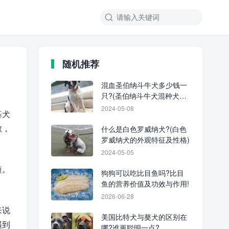
随机推荐
混血圣伯纳斗牛犬多少钱一
只?(圣伯纳斗牛犬混种犬的
优缺点)
2024-05-08
基犬
敏，
什么是白色罗威纳犬?(白色
罗威纳犬的外观特征及性格)
2024-05-05
短。
狗狗可以吃比目鱼吗?比目
鱼的营养价值及功效与作用!
2026-06-28
来说
美国比特犬与獒犬的区别在
遇到
哪?谁更聪明一点?