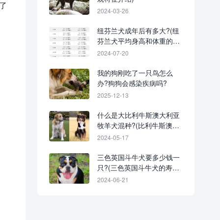
了
2024-03-26
纽芬兰犬成年后有多大?(纽
芬兰犬平均身高和体重的对
。
照表)
2024-07-20
我的狗刚吃了一只鸟怎么
办?狗狗会感染疾病吗?
2025-12-13
什么是大比利牛斯澳大利亚
牧羊犬混种?(比利牛斯澳牧
杂交起源历史)
2024-05-17
三色英国斗牛犬要多少钱一
只?(三色英国斗牛犬的寿命
有多长)
2024-06-21