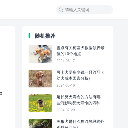
随机推荐
盘点有关柯基犬救援领养最
佳的10个地点
2024-06-17
可卡犬要多少钱一只?(可卡
幼犬成本因素分析)
2024-05-16
0
延长獒犬寿命的方法有哪
些?(影响獒犬寿命的四种因
素)
2024-07-29
黑狼犬是什么狗?(黑狼狗外
观特征介绍)