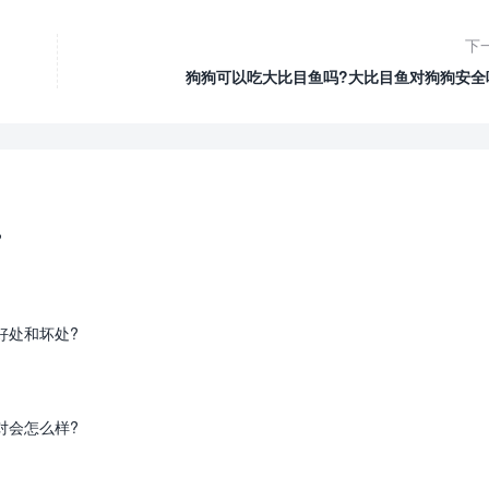
下
狗狗可以吃大比目鱼吗?大比目鱼对狗狗安全
?
好处和坏处?
对会怎么样?