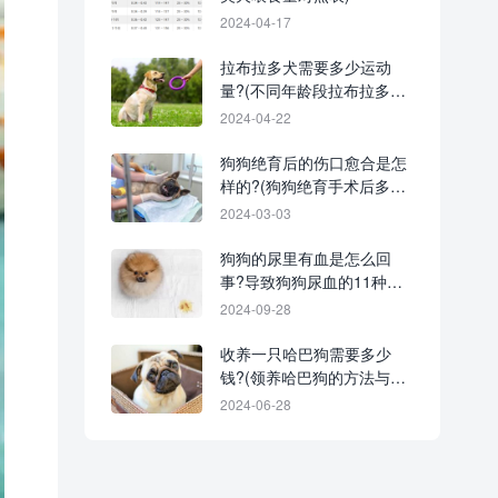
2024-04-17
拉布拉多犬需要多少运动
量?(不同年龄段拉布拉多运
动对照表)
2024-04-22
狗狗绝育后的伤口愈合是怎
样的?(狗狗绝育手术后多少
天恢复)
2024-03-03
狗狗的尿里有血是怎么回
事?导致狗狗尿血的11种原
因
2024-09-28
收养一只哈巴狗需要多少
钱?(领养哈巴狗的方法与技
巧)
2024-06-28