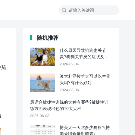
随机推荐
什么原因导致狗狗患关节
炎?狗狗关节炎的症状及缓
解技巧!
2026-02-04
番茄
澳大利亚牧羊犬可以吃生骨
头吗?有什么好处
2024-08-06
最适合敏捷性训练的犬种有哪些?敏捷性训
练方面表现出色的10大犬种!
信
2026-06-08
博美犬一天吃多少狗粮?(博
美犬喂食量对照表)