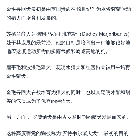
金毛寻回犬最初是由英国贵族在19世纪作为水禽狩猎运动
的猎犬而培育和发展的。
苏格兰商人达德利·马乔里班克斯（Dudley Marjoribanks）
处于其发展的最前沿。他的目标是培育出一种能够很好地
适应这项运动所需的多雨气候和崎岖高地的狗。
扁平毛和波浪毛猎犬、花呢水猎犬和红塞特犬被用来培育
金毛猎犬。
金毛寻回犬在被培育为猎犬的同时，也以其聪明才智和甜
美的气质成为了优秀的伴侣犬。
另一方面， 罗威纳犬是由古罗马时期的獒犬发展而来的。
这种高度警觉的狗被称为“罗特韦尔屠夫犬”，最初的目的