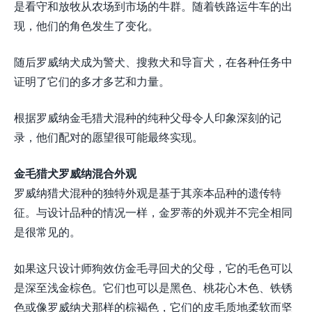
是看守和放牧从农场到市场的牛群。随着铁路运牛车的出
现，他们的角色发生了变化。
随后罗威纳犬成为警犬、搜救犬和导盲犬，在各种任务中
证明了它们的多才多艺和力量。
根据罗威纳金毛猎犬混种的纯种父母令人印象深刻的记
录，他们配对的愿望很可能最终实现。
金毛猎犬罗威纳混合外观
罗威纳猎犬混种的独特外观是基于其亲本品种的遗传特
征。与设计品种的情况一样，金罗蒂的外观并不完全相同
是很常见的。
如果这只设计师狗效仿金毛寻回犬的父母，它的毛色可以
是深至浅金棕色。它们也可以是黑色、桃花心木色、铁锈
色或像罗威纳犬那样的棕褐色，它们的皮毛质地柔软而坚