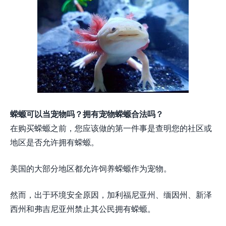
蝾螈可以当宠物吗？拥有宠物蝾螈合法吗？
在购买蝾螈之前，您应该做的第一件事是查明您的社区或
地区是否允许拥有蝾螈。
美国的大部分地区都允许饲养蝾螈作为宠物。
然而，出于环境安全原因，加利福尼亚州、缅因州、新泽
西州和弗吉尼亚州禁止其公民拥有蝾螈。