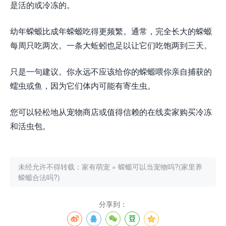
是活的或冷冻的。
幼年蝾螈比成年蝾螈吃得更频繁。通常，完全长大的蝾螈
每周只吃两次。一条大蚯蚓也足以让它们吃饱两到三天。
只是一句建议。你永远不应该给你的蝾螈喂你亲自捕获的
蠕虫或鱼，因为它们体内可能有寄生虫。
您可以轻松地从宠物商店或值得信赖的在线卖家购买冷冻
和活虫包。
未经允许不得转载：
家有萌宠
»
蝾螈可以当宠物吗?(家里养
蝾螈合法吗?)
分享到：