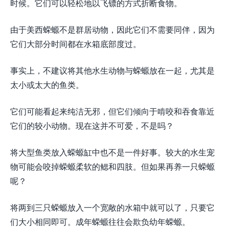
时候。它们可以轻松地以飞镖的方式折断食物。
由于美西蝾螈不是群居动物，因此它们不需要同伴，因为
它们大部分时间都在水箱底部度过。
事实上，不建议将其他水生动物与蝾螈放在一起，尤其是
太小或太大的鱼类。
它们可能看起来纯洁无邪，但它们倾向于啃咬和吞食靠近
它们的较小动物。现在这并不可爱，不是吗？
将大型鱼类放入蝾螈缸中也不是一件好事。较大的水生宠
物可能会咬掉蝾螈柔软的鳃和四肢。但如果再养一只蝾螈
呢？
将两到三只蝾螈放入一个宽敞的水箱中就可以了，只要它
们大小相同即可。成年蝾螈往往会欺负幼年蝾螈。