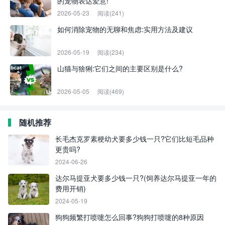
的宠物表达爱意!
2026-05-23
阅读(241)
如何消除宠物的无聊和焦虑:实用方法及建议
2026-05-19
阅读(234)
山猫与猞猁:它们之间的主要区别是什么?
2026-05-05
阅读(469)
随机推荐
长毛杰克罗素梗幼犬要多少钱一只?它们比短毛品种
更贵吗?
2024-06-26
达尔马提亚犬要多少钱一只?(饲养达尔马提亚一年的
费用开销)
2024-05-19
狗狗频繁打喷嚏怎么回事?狗狗打喷嚏的8种原因