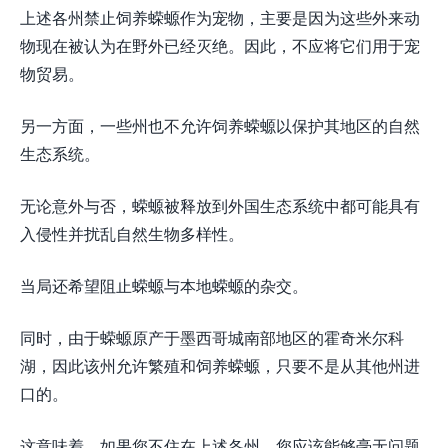
上述各州禁止饲养蝾螈作为宠物，主要是因为这些外来动
物现在被认为在野外已经灭绝。因此，不应将它们用于宠
物贸易。
另一方面，一些州也不允许饲养蝾螈以保护其地区的自然
生态系统。
无论意外与否，蝾螈被释放到外国生态系统中都可能具有
入侵性并扰乱自然生物多样性。
当局还希望阻止蝾螈与本地蝾螈的杂交。
同时，由于蝾螈原产于墨西哥城南部地区的霍奇米尔科
湖，因此该州允许繁殖和饲养蝾螈，只要不是从其他州进
口的。
这意味着，如果您不住在上述各州，您应该能够毫无问题