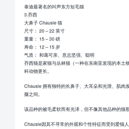
泰迪最著名的叫声东方短毛猫
3.乔西
大鼻子 Chausie 猫
尺寸： 20 – 22 英寸
重量： 15 – 30 磅
寿命： 12 – 15 岁
气质： 和蔼可亲、意志坚强、聪明
乔西猫是家猫与丛林猫（一种在东南亚发现的本土
科动物更长。
Chausie 拥有独特的长鼻子、大耳朵和光滑、
腿之间。
该品种的被毛柔软而有光泽，但不像其他品种的猫
Chausie因其不寻常的外观和个性特征而受到爱猫