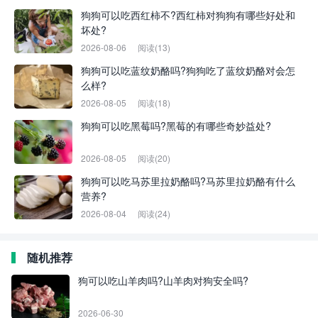
狗狗可以吃西红柿不?西红柿对狗狗有哪些好处和
坏处?
2026-08-06
阅读(13)
狗狗可以吃蓝纹奶酪吗?狗狗吃了蓝纹奶酪对会怎
么样?
2026-08-05
阅读(18)
狗狗可以吃黑莓吗?黑莓的有哪些奇妙益处?
2026-08-05
阅读(20)
狗狗可以吃马苏里拉奶酪吗?马苏里拉奶酪有什么
营养?
2026-08-04
阅读(24)
随机推荐
狗可以吃山羊肉吗?山羊肉对狗安全吗?
2026-06-30