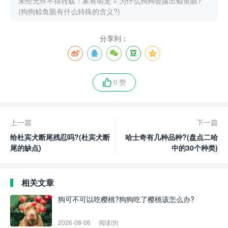
未经允许不得转载：
家有萌宠
»
为什么狗狗会露出鲸鱼眼?
(狗狗鲸鱼眼有什么特殊的含义?)
分享到：
0 赞
上一篇
下一篇
给杜宾犬断尾残忍吗?(杜宾犬断
哈士奇有几种品种?(盘点二哈
尾的缺点)
中的30个种类)
相关文章
狗可不可以吃樱桃?狗狗吃了樱桃该怎么办?
2026-08-06
阅读(9)