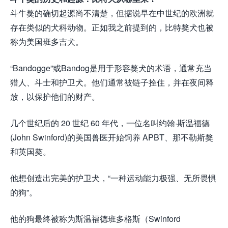
斗牛獒的确切起源尚不清楚，但据说早在中世纪的欧洲就
存在类似的犬科动物。正如我之前提到的，比特獒犬也被
称为美国班多吉犬。
“Bandogge”或Bandog是用于形容獒犬的术语，通常充当
猎人、斗士和护卫犬。他们通常被链子拴住，并在夜间释
放，以保护他们的财产。
几个世纪后的 20 世纪 60 年代，一位名叫约翰·斯温福德
(John Swinford)的美国兽医开始饲养 APBT、那不勒斯獒
和英国獒。
他想创造出完美的护卫犬，“一种运动能力极强、无所畏惧
的狗”。
他的狗最终被称为斯温福德班多格斯（Swinford