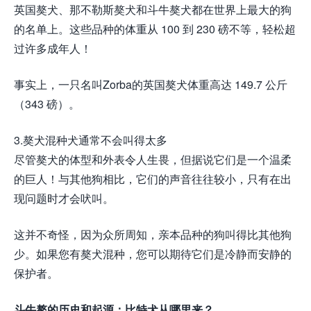
英国獒犬、那不勒斯獒犬和斗牛獒犬都在世界上最大的狗
的名单上。这些品种的体重从 100 到 230 磅不等，轻松超
过许多成年人！
事实上，一只名叫Zorba的英国獒犬体重高达 149.7 公斤
（343 磅）。
3.獒犬混种犬通常不会叫得太多
尽管獒犬的体型和外表令人生畏，但据说它们是一个温柔
的巨人！与其他狗相比，它们的声音往往较小，只有在出
现问题时才会吠叫。
这并不奇怪，因为众所周知，亲本品种的狗叫得比其他狗
少。如果您有獒犬混种，您可以期待它们是冷静而安静的
保护者。
斗牛獒的历史和起源：比特犬从哪里来？