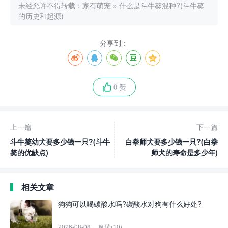
未经允许不得转载：
家有萌宠
»
什么是斗牛獒混种?(斗牛獒
的历史和起源)
分享到：
0 赞
上一篇
下一篇
斗牛獒幼犬要多少钱一只?(斗牛
白拳师犬要多少钱一只?(白拳
獒的优缺点)
师犬的寿命是多少年)
相关文章
狗狗可以喝碳酸水吗?碳酸水对狗有什么好处?
2026-08-08
阅读(10)