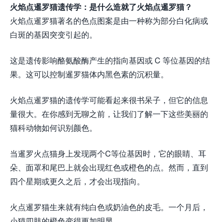
火焰点暹罗猫遗传学：是什么造就了火焰点暹罗猫？
火焰点暹罗猫著名的色点图案是由一种称为部分白化病或
白斑的基因突变引起的。
这是遗传影响酪氨酸酶产生的指向基因或 C 等位基因的结
果。这可以控制暹罗猫体内黑色素的沉积量。
火焰点暹罗猫的遗传学可能看起来很书呆子，但它的信息
量很大。在你感到无聊之前，让我们了解一下这些美丽的
猫科动物如何识别颜色。
当暹罗火点猫身上发现两个C等位基因时，它的眼睛、耳
朵、面罩和尾巴上就会出现红色或橙色的点。然而，直到
四个星期或更久之后，才会出现指向。
火点暹罗猫生来就有纯白色或奶油色的皮毛。一个月后，
小猫四肢的橙色变得更加明显。