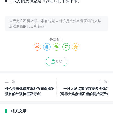
时，良好的抚摸总是可以让它们平静下来。
未经允许不得转载：
家有萌宠
»
什么是火焰点暹罗猫?(火焰
点暹罗猫的历史和起源)
分享到：
0 赞
上一篇
下一篇
什么是布偶暹罗混种?(布偶暹罗
一只火焰点暹罗猫要多少钱?
混种的外观特征及寿命)
(饲养火焰点暹罗猫的初始花费)
相关文章