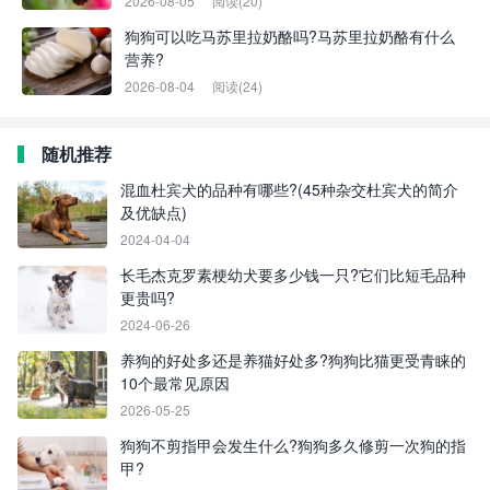
2026-08-05
阅读(20)
狗狗可以吃马苏里拉奶酪吗?马苏里拉奶酪有什么
营养?
2026-08-04
阅读(24)
随机推荐
混血杜宾犬的品种有哪些?(45种杂交杜宾犬的简介
及优缺点)
2024-04-04
长毛杰克罗素梗幼犬要多少钱一只?它们比短毛品种
更贵吗?
2024-06-26
养狗的好处多还是养猫好处多?狗狗比猫更受青睐的
10个最常见原因
2026-05-25
狗狗不剪指甲会发生什么?狗狗多久修剪一次狗的指
甲?