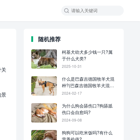
随机推荐
柯基犬幼犬多少钱一只?属
于什么犬类?
2025-10-31
骨关
什么是巴森吉德国牧羊犬混
种?(巴森吉德国牧羊犬混血
的起源和历史)
2024-02-17
的景
为什么狗会舔伤口?狗舔舐
伤口会自愈吗?
2024-09-08
狗狗可以吃米饭吗?有什么
营养价值?