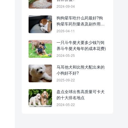
2024-09-04
狗狗晕车吃什么药最好?狗
狗晕车药剂量表及副作用解
析
2026-04-11
一只斗牛獒犬要多少钱?(饲
养斗牛獒犬每年的成本花费)
2024-05-25
马耳他犬和比熊犬配出来的
小狗好不好?
2025-09-22
盘点全球出售高质量可卡犬
的十大排名地点
2024-05-22