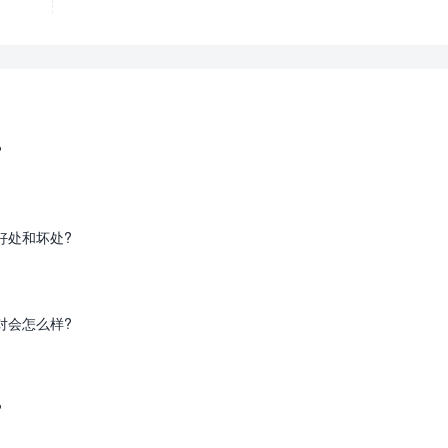
?
好处和坏处?
对会怎么样?
?