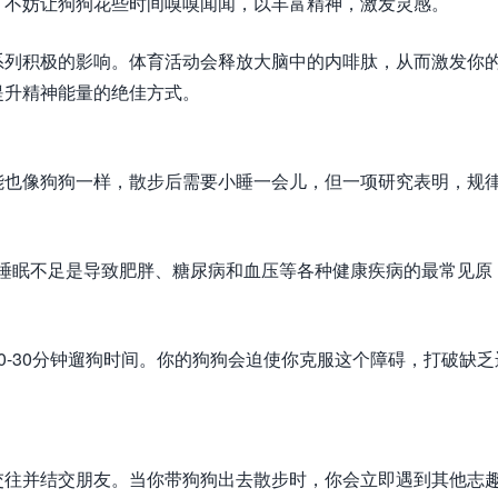
，不妨让狗狗花些时间嗅嗅闻闻，以丰富精神，激发灵感。
系列积极的影响。体育活动会释放大脑中的内啡肽，从而激发你
提升精神能量的绝佳方式。
能也像狗狗一样，散步后需要小睡一会儿，但一项研究表明，规
。睡眠不足是导致肥胖、糖尿病和血压等各种健康疾病的最常见原
。
0-30分钟遛狗时间。你的狗狗会迫使你克服这个障碍，打破缺乏
交往并结交朋友。当你带狗狗出去散步时，你会立即遇到其他志