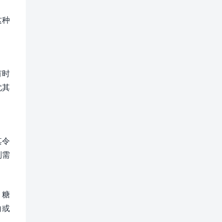
这种
有时
尤其
其令
则需
。糖
白或