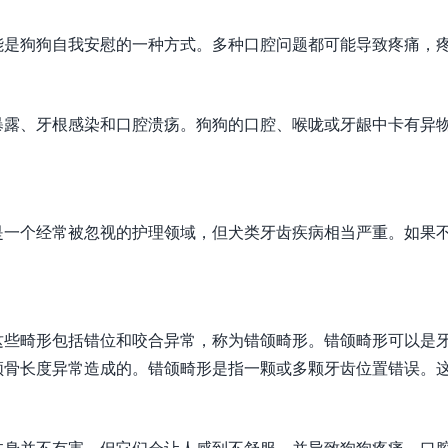
能是狗狗自我安慰的一种方式。多种口腔问题都可能导致疼痛，
暴露、牙根感染和口腔溃疡。狗狗的口腔、喉咙或牙龈中卡有异
是一个经常被忽视的护理领域，但犬类牙齿疾病相当严重。如果
这些畸形包括错位和咬合异常，称为错颌畸形。错颌畸形可以是
颌骨长度异常造成的。错颌畸形是指一颗或多颗牙齿位置错误。
本身并不有害，但它们会让人感到不舒服，并导致狗狗疼痛。口