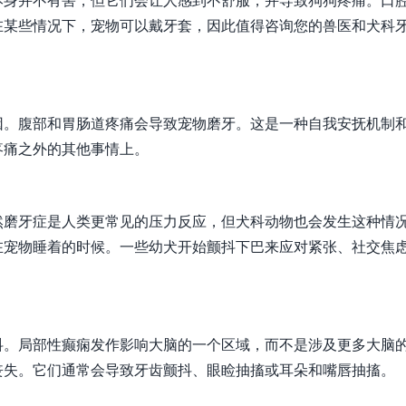
在某些情况下，宠物可以戴牙套，因此值得咨询您的兽医和犬科
因。腹部和胃肠道疼痛会导致宠物磨牙。这是一种自我安抚机制
疼痛之外的其他事情上。
然磨牙症是人类更常见的压力反应，但犬科动物也会发生这种情
在宠物睡着的时候。一些幼犬开始颤抖下巴来应对紧张、社交焦
抖。局部性癫痫发作影响大脑的一个区域，而不是涉及更多大脑
丧失。它们通常会导致牙齿颤抖、眼睑抽搐或耳朵和嘴唇抽搐。