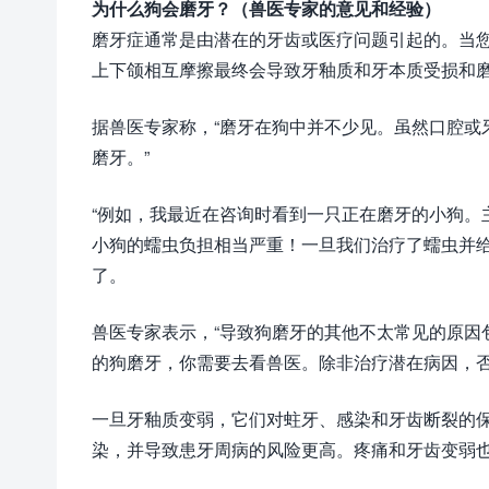
为什么狗会磨牙？（兽医专家的意见和经验）
磨牙症通常是由潜在的牙齿或医疗问题引起的。当
上下颌相互摩擦最终会导致牙釉质和牙本质受损和
据兽医专家称，“磨牙在狗中并不少见。虽然口腔或
磨牙。”
“例如，我最近在咨询时看到一只正在磨牙的小狗。
小狗的蠕虫负担相当严重！一旦我们治疗了蠕虫并给
了。
兽医专家表示，“导致狗磨牙的其他不太常见的原因
的狗磨牙，你需要去看兽医。除非治疗潜在病因，否
一旦牙釉质变弱，它们对蛀牙、感染和牙齿断裂的
染，并导致患牙周病的风险更高。疼痛和牙齿变弱