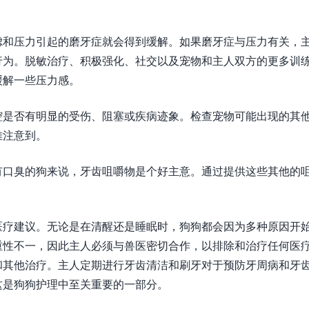
虑和压力引起的磨牙症就会得到缓解。如果磨牙症与压力有关，
行为。脱敏治疗、积极强化、社交以及宠物和主人双方的更多训
缓解一些压力感。
腔是否有明显的受伤、阻塞或疾病迹象。检查宠物可能出现的其
难注意到。
有口臭的狗来说，牙齿咀嚼物是个好主意。通过提供这些其他的
。
医疗建议。无论是在清醒还是睡眠时，狗狗都会因为多种原因开
重性不一，因此主人必须与兽医密切合作，以排除和治疗任何医
和其他治疗。主人定期进行牙齿清洁和刷牙对于预防牙周病和牙
这是狗狗护理中至关重要的一部分。