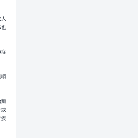
主人
练也
他症
咀嚼
始颤
疗或
齿疾