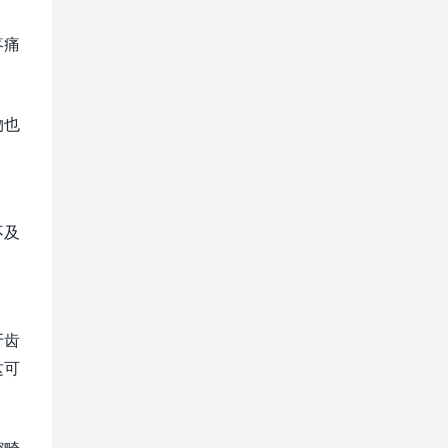
疼痛
物也
不及
牙齿
这可
腔畸