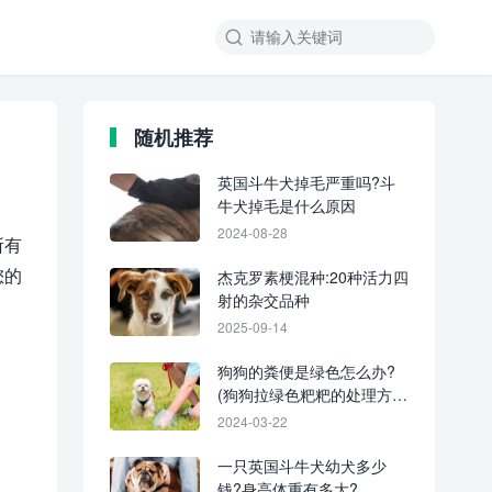
随机推荐
英国斗牛犬掉毛严重吗?斗
牛犬掉毛是什么原因
2024-08-28
所有
您的
杰克罗素梗混种:20种活力四
射的杂交品种
。
2025-09-14
狗狗的粪便是绿色怎么办?
(狗狗拉绿色粑粑的处理方
法)
2024-03-22
一只英国斗牛犬幼犬多少
钱?身高体重有多大?