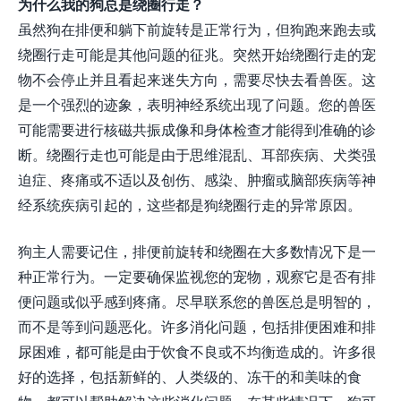
为什么我的狗总是绕圈行走？
虽然狗在排便和躺下前旋转是正常行为，但狗跑来跑去或
绕圈行走可能是其他问题的征兆。突然开始绕圈行走的宠
物不会停止并且看起来迷失方向，需要尽快去看兽医。这
是一个强烈的迹象，表明神经系统出现了问题。您的兽医
可能需要进行核磁共振成像和身体检查才能得到准确的诊
断。绕圈行走也可能是由于思维混乱、耳部疾病、犬类强
迫症、疼痛或不适以及创伤、感染、肿瘤或脑部疾病等神
经系统疾病引起的，这些都是狗绕圈行走的异常原因。
狗主人需要记住，排便前旋转和绕圈在大多数情况下是一
种正常行为。一定要确保监视您的宠物，观察它是否有排
便问题或似乎感到疼痛。尽早联系您的兽医总是明智的，
而不是等到问题恶化。许多消化问题，包括排便困难和排
尿困难，都可能是由于饮食不良或不均衡造成的。许多很
好的选择，包括新鲜的、人类级的、冻干的和美味的食