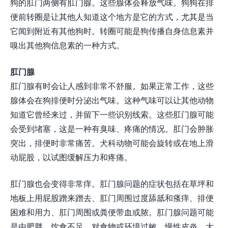
狗的肛门两侧有肛门腺。这些腺体会释放气味。狗狗在排
便前转圈是让其他人知道这个地方是它的方式，尤其是当
它闻到附近有其他狗时。转圈可能是狗传播自身信息素并
嗅出其他狗信息素的一种方式。
肛门腺
肛门腺有时会让人感到非常不舒服。如果正常工作，这些
腺体会在狗排便时分泌出气味。这种气味可以让其他动物
知道它曾经来过，并留下一些识别线索。这些肛门腺可能
会受到堵塞，这是一种有臭味、疼痛的情况。肛门会肿胀
突出，排便时非常痛苦。犬科动物可能会旋转或在地上滑
动屁股，以试图缓解压力和疼痛。
肛门腺也会变得非常痒。肛门腺问题的症状包括在草坪和
地板上用屁股蹭来蹭去、肛门周围过度舔舐和瘙痒、排便
困难和用力、肛门周围或粪便带血或脓。肛门腺问题可能
是由肥胖、饮食不足、对食物或环境过敏、慢性皮炎、大