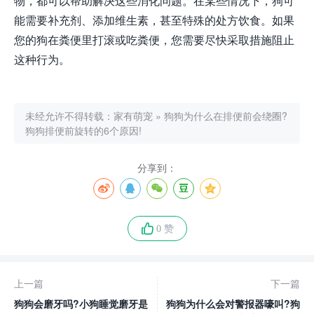
物，都可以帮助解决这些消化问题。在某些情况下，狗可
能需要补充剂、添加维生素，甚至特殊的处方饮食。如果
您的狗在粪便里打滚或吃粪便，您需要尽快采取措施阻止
这种行为。
未经允许不得转载：
家有萌宠
»
狗狗为什么在排便前会绕圈?
狗狗排便前旋转的6个原因!
分享到：
0 赞
上一篇
下一篇
狗狗会磨牙吗?小狗睡觉磨牙是
狗狗为什么会对警报器嚎叫?狗