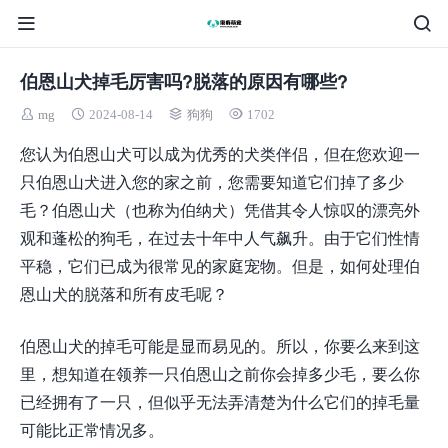
伯恩山犬掉毛厉害吗?脱落的原因有哪些?
mg
2024-08-14
狗狗
1702
您认为伯恩山犬可以成为优秀的犬类伴侣，但在您欢迎一
只伯恩山犬进入您的家之前，您需要知道它们掉了多少
毛？伯恩山犬（也称为伯纳犬）凭借其令人惊叹的漂亮外
观和蓬松的狗毛，在过去十年中人气飙升。由于它们性情
平稳，它们已成为很常见的家庭宠物。但是，如何处理伯
恩山犬的脱落和所有皮毛呢？
伯恩山犬的掉毛可能是显而易见的。所以，你要么来到这
里，想知道在领养一只伯恩山之前你会掉多少毛，要么你
已经拥有了一只，但似乎无法弄清楚为什么它们的掉毛量
可能比正常情况多。