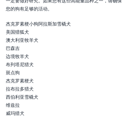
一定要做好研究。如果您有这些高能量品种之一，请确保
您的狗有足够的活动。
杰克罗素梗小狗阿拉斯加雪橇犬
美国猎狐犬
澳大利亚牧羊犬
巴森吉
边境牧羊犬
布列塔尼猎犬
斑点狗
杰克罗素梗犬
拉布拉多猎犬
西伯利亚雪橇犬
维兹拉
威玛猎犬