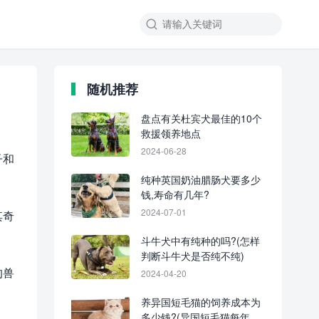
随机推荐
盘点有关杜宾犬最佳的10个
救援领养地点
2024-06-28
子和
纯种英国奶油腊肠犬要多少
钱,寿命有几年?
2024-07-01
其奇
斗牛犬中有纯种的吗?(怎样
判断斗牛犬是否纯不纯)
的兽
2024-04-20
养异国短毛猫的饲养成本为
多少钱?(异国短毛猫每年和