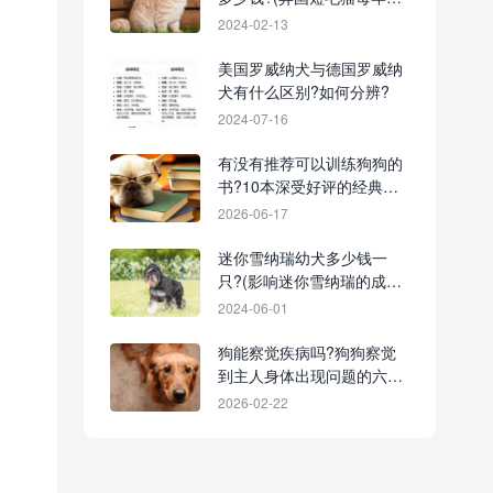
每月的费用)
2024-02-13
美国罗威纳犬与德国罗威纳
犬有什么区别?如何分辨?
2024-07-16
有没有推荐可以训练狗狗的
书?10本深受好评的经典狗
狗训练书籍
2026-06-17
迷你雪纳瑞幼犬多少钱一
只?(影响迷你雪纳瑞的成本
差异及原因)
2024-06-01
狗能察觉疾病吗?狗狗察觉
到主人身体出现问题的六种
表现
2026-02-22