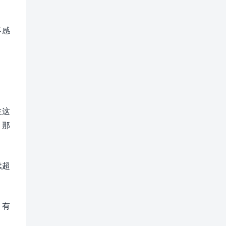
多感
生这
，那
续超
。有