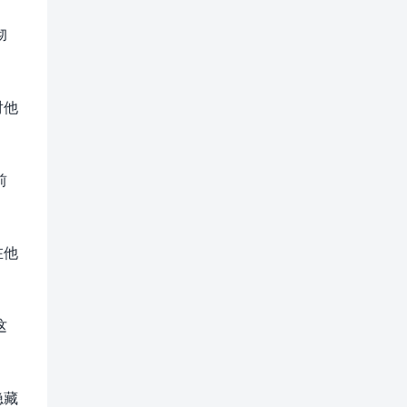
彻
对他
前
在他
这
隐藏