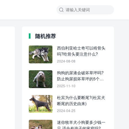
随机推荐
西伯利亚哈士奇可以啃骨头
吗?吃骨头要注意什么?
2024-08-08
狗狗的尿液会破坏草坪吗?
防止狗尿损坏草坪的5个技
巧!
2025-11-10
杜宾为什么要断尾?(杜宾犬
断尾的历史由来)
2024-04-25
迷你牧羊犬小狗要多少钱一
只,适合有孩子的家庭吗?