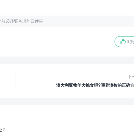
之前必须要考虑的四件事
0 
下
澳大利亚牧羊犬挑食吗?喂养澳牧的正确方
处?