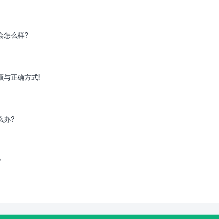
会怎么样?
项与正确方式!
么办?
?