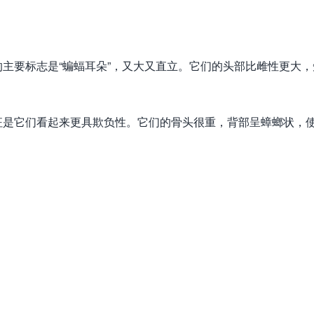
主要标志是“蝙蝠耳朵”，又大又直立。它们的头部比雌性更大，
征是它们看起来更具欺负性。它们的骨头很重，背部呈蟑螂状，