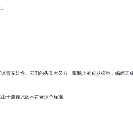
宽。
可以冒充雄性。它们的头又大又方，喉咙上的皮肤松弛，蝙蝠耳
崽由于遗传原因不符合这个标准。