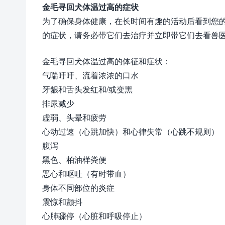
金毛寻回犬体温过高的症状
为了确保身体健康，在长时间有趣的活动后看到您
的症状，请务必带它们去治疗并立即带它们去看兽
金毛寻回犬体温过高的体征和症状：
气喘吁吁、流着浓浓的口水
牙龈和舌头发红和/或变黑
排尿减少
虚弱、头晕和疲劳
心动过速（心跳加快）和心律失常（心跳不规则）
腹泻
黑色、柏油样粪便
恶心和呕吐（有时带血）
身体不同部位的炎症
震惊和颤抖
心肺骤停（心脏和呼吸停止）