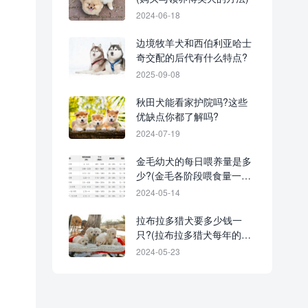
2024-06-18
边境牧羊犬和西伯利亚哈士
奇交配的后代有什么特点?
2025-09-08
秋田犬能看家护院吗?这些
优缺点你都了解吗?
2024-07-19
金毛幼犬的每日喂养量是多
少?(金毛各阶段喂食量一览
表)
2024-05-14
拉布拉多猎犬要多少钱一
只?(拉布拉多猎犬每年的花
费清单)
2024-05-23