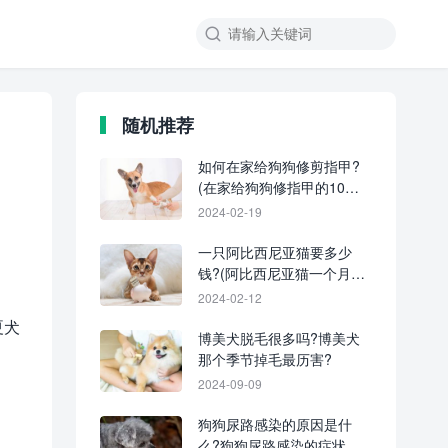
随机推荐
如何在家给狗狗修剪指甲?
(在家给狗狗修指甲的10个
简单步骤)
2024-02-19
一只阿比西尼亚猫要多少
钱?(阿比西尼亚猫一个月花
费要多少钱)
2024-02-12
夏犬
博美犬脱毛很多吗?博美犬
那个季节掉毛最历害?
2024-09-09
狗狗尿路感染的原因是什
么?狗狗尿路感染的症状及