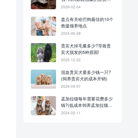
有效防治策略
2026-02-04
盘点有关哈巴狗最佳的10个
救援领养地点
2024-06-28
贵宾犬掉毛量多少?导致贵
宾犬脱发的5种原因!
2025-12-02
混血贵宾犬要多少钱一只?
(饲养贵宾犬的成本开销)
2024-04-07
孟加拉猫每年需要花费多少
钱?(低成本饲养孟加拉猫的
省钱秘诀)
2024-02-11