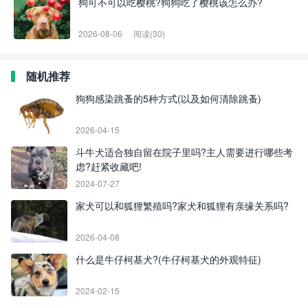
狗可不可以吃樱桃?狗狗吃了樱桃该怎么办?
2026-08-06
阅读(30)
随机推荐
狗狗感染跳蚤的5种方式(以及如何清除跳蚤)
2026-04-15
斗牛犬适合独自留在院子里吗?主人需要进行哪些考
虑?赶紧收藏吧!
2024-07-27
家犬可以和狐狸繁殖吗?家犬和狐狸有亲缘关系吗?
2026-04-08
什么是牛仔柯基犬?(牛仔柯基犬的外观特征)
2024-02-15