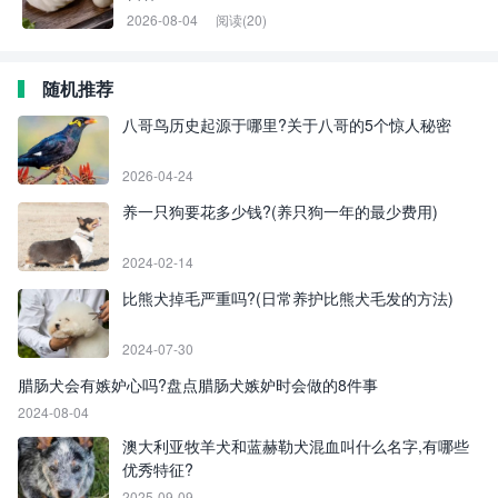
2026-08-04
阅读(20)
随机推荐
八哥鸟历史起源于哪里?关于八哥的5个惊人秘密
2026-04-24
养一只狗要花多少钱?(养只狗一年的最少费用)
2024-02-14
比熊犬掉毛严重吗?(日常养护比熊犬毛发的方法)
2024-07-30
腊肠犬会有嫉妒心吗?盘点腊肠犬嫉妒时会做的8件事
2024-08-04
澳大利亚牧羊犬和蓝赫勒犬混血叫什么名字,有哪些
优秀特征?
2025-09-09