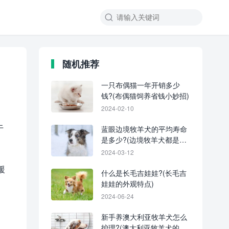
随机推荐
一只布偶猫一年开销多少
钱?(布偶猫饲养省钱小妙招)
2024-02-10
于
蓝眼边境牧羊犬的平均寿命
是多少?(边境牧羊犬都是天
生蓝眼睛吗?)
2024-03-12
援
什么是长毛吉娃娃?(长毛吉
娃娃的外观特点)
2024-06-24
新手养澳大利亚牧羊犬怎么
护理?(澳大利亚牧羊犬的养