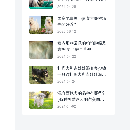
护知识)
2024-04-25
西高地白梗与贵宾犬哪种漂
亮又好养?
2025-06-12
盘点那些常见的狗狗肿瘤及
囊肿,早了解早重视！
2024-04-22
杜宾犬和吉娃娃混血多少钱
一只?(杜宾犬和吉娃娃混种
犬的优缺点)
2024-04-24
混血西施犬的品种有哪些?
(42种可爱迷人的杂交西施
犬)
2024-04-02