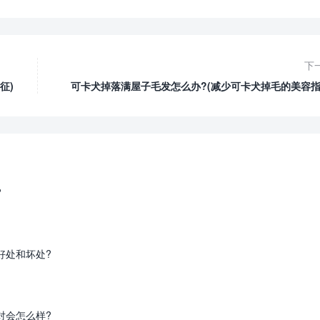
下
征)
可卡犬掉落满屋子毛发怎么办?(减少可卡犬掉毛的美容指
?
好处和坏处?
对会怎么样?