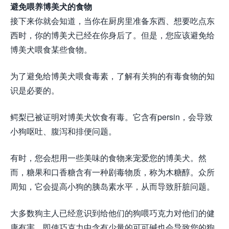
避免喂养博美犬的食物
接下来你就会知道，当你在厨房里准备东西、想要吃点东
西时，你的博美犬已经在你身后了。但是，您应该避免给
博美犬喂食某些食物。
为了避免给博美犬喂食毒素，了解有关狗的有毒食物的知
识是必要的。
鳄梨已被证明对博美犬饮食有毒。它含有persin，会导致
小狗呕吐、腹泻和排便问题。
有时，您会想用一些美味的食物来宠爱您的博美犬。然
而，糖果和口香糖含有一种剧毒物质，称为木糖醇。众所
周知，它会提高小狗的胰岛素水平，从而导致肝脏问题。
大多数狗主人已经意识到给他们的狗喂巧克力对他们的健
康有害。即使巧克力中含有少量的可可碱也会导致您的狗