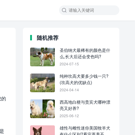
随机推荐
圣伯纳犬最稀有的颜色是什
么,长大后还会变色吗?
2024-07-15
纯种坎高犬要多少钱一只?
(坎高犬的优缺点)
2024-04-14
您的
西高地白梗与贵宾犬哪种漂
亮又好养?
2025-06-12
雄性与雌性迷你美国牧羊犬
是
有什么区别?看完再养不吃