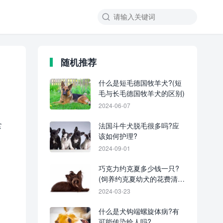
随机推荐
什么是短毛德国牧羊犬?(短
毛与长毛德国牧羊犬的区别)
2024-06-07
食
法国斗牛犬脱毛很多吗?应
该如何护理?
2024-09-01
巧克力约克夏多少钱一只?
(饲养约克夏幼犬的花费清
单)
2024-03-23
什么是犬钩端螺旋体病?有
可能传染给人吗?