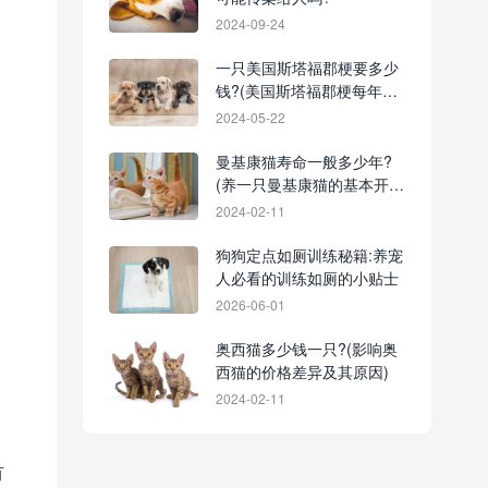
2024-09-24
一只美国斯塔福郡梗要多少
钱?(美国斯塔福郡梗每年的
花费清单)
2024-05-22
曼基康猫寿命一般多少年?
(养一只曼基康猫的基本开
销)
2024-02-11
狗狗定点如厕训练秘籍:养宠
人必看的训练如厕的小贴士
2026-06-01
奥西猫多少钱一只?(影响奥
西猫的价格差异及其原因)
2024-02-11
有