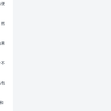
格便
。然
如果
个不
品包
和