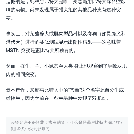
遗憾的是，纯种惠比特犬是唯一受恶霸惠比特犬综合症影
响的动物。尚未发现属于猎犬组的其他品种患有这种突
变。
事实上，对某些獒犬或肌肉型品种以及赛狗（如灵缇犬和
潜伏犬）进行的类似测试显示出阴性结果——这意味着
MSTN 突变是惠比特犬所独有的。
然而，在牛、羊、小鼠甚至人类 身上也观察到了导致双肌
肉的相同突变。
毫不奇怪，恶霸惠比特犬中的“恶霸”这个名字源自公牛或
雄性牛，因为之前在一些牛品种中发现了双肌肉。
未经允许不得转载：
家有萌宠
»
什么是恶霸惠比特犬综合症?
(哪些犬种受到影响?)