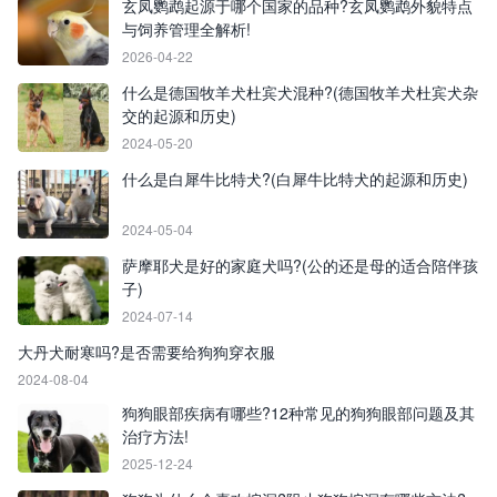
玄凤鹦鹉起源于哪个国家的品种?玄凤鹦鹉外貌特点
与饲养管理全解析!
2026-04-22
什么是德国牧羊犬杜宾犬混种?(德国牧羊犬杜宾犬杂
交的起源和历史)
2024-05-20
什么是白犀牛比特犬?(白犀牛比特犬的起源和历史)
2024-05-04
萨摩耶犬是好的家庭犬吗?(公的还是母的适合陪伴孩
子)
2024-07-14
大丹犬耐寒吗?是否需要给狗狗穿衣服
2024-08-04
狗狗眼部疾病有哪些?12种常见的狗狗眼部问题及其
治疗方法!
2025-12-24