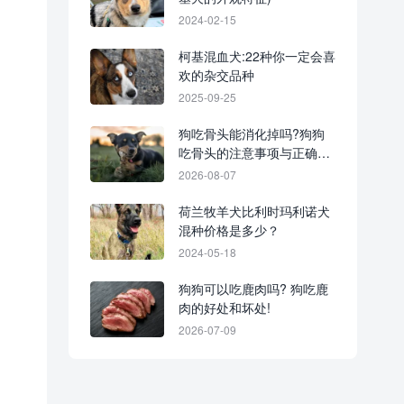
2024-02-15
柯基混血犬:22种你一定会喜
欢的杂交品种
2025-09-25
狗吃骨头能消化掉吗?狗狗
吃骨头的注意事项与正确方
式!
2026-08-07
荷兰牧羊犬比利时玛利诺犬
混种价格是多少？
2024-05-18
狗狗可以吃鹿肉吗? 狗吃鹿
肉的好处和坏处!
2026-07-09