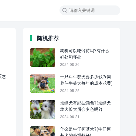
随机推荐
狗狗可以吃薄荷吗?有什么
好处和坏处
2024-08-26
高达
一只斗牛獒犬要多少钱?(饲
养斗牛獒犬每年的成本花费)
2024-05-25
蝴蝶犬有那些颜色?(蝴蝶犬
幼犬长大后会变色吗?)
2024-06-21
什么是牛仔柯基犬?(牛仔柯
基犬的外观特征)