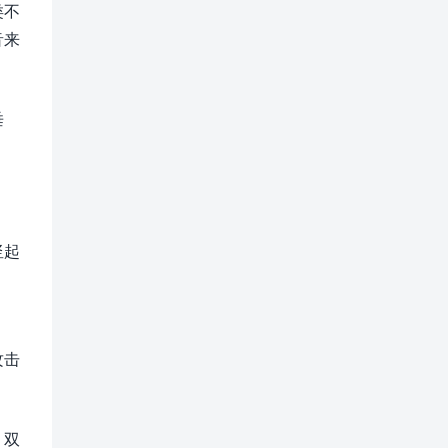
类不
音来
垂
竖起
攻击
，双