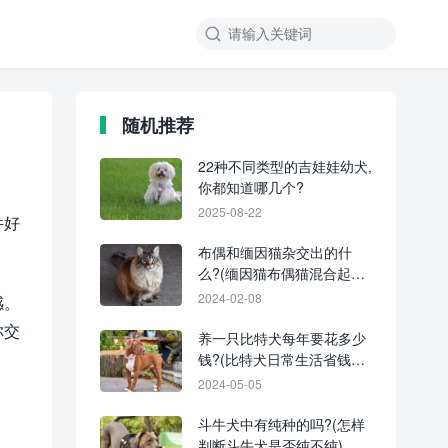
随机推荐
22种不同类型的吉娃娃幼犬,
你都知道哪几个?
2025-08-22
件好
布偶和缅因猫杂交出的什
么?(缅因猫布偶猫混合起源
和历史)
2024-02-08
感。
你交
养一只比特犬每年要花多少
钱?(比特犬日常生活省钱妙
招)
2024-05-05
斗牛犬中有纯种的吗?(怎样
判断斗牛犬是否纯不纯)