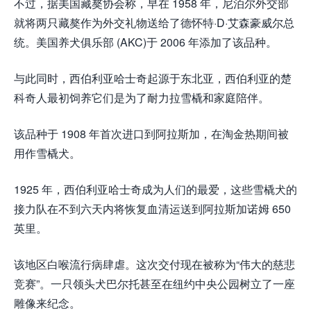
不过，据美国藏獒协会称，早在 1958 年，尼泊尔外交部
就将两只藏獒作为外交礼物送给了德怀特·D·艾森豪威尔总
统。美国养犬俱乐部 (AKC)于 2006 年添加了该品种。
与此同时，西伯利亚哈士奇起源于东北亚，西伯利亚的楚
科奇人最初饲养它们是为了耐力拉雪橇和家庭陪伴。
该品种于 1908 年首次进口到阿拉斯加，在淘金热期间被
用作雪橇犬。
1925 年，西伯利亚哈士奇成为人们的最爱，这些雪橇犬的
接力队在不到六天内将恢复血清运送到阿拉斯加诺姆 650
英里。
该地区白喉流行病肆虐。这次交付现在被称为“伟大的慈悲
竞赛”。一只领头犬巴尔托甚至在纽约中央公园树立了一座
雕像来纪念。