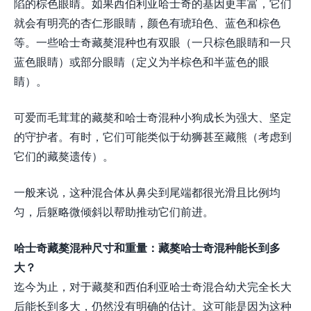
陷的棕色眼睛。如果西伯利亚哈士奇的基因更丰富，它们
就会有明亮的杏仁形眼睛，颜色有琥珀色、蓝色和棕色
等。一些哈士奇藏獒混种也有双眼（一只棕色眼睛和一只
蓝色眼睛）或部分眼睛（定义为半棕色和半蓝色的眼
睛）。
可爱而毛茸茸的藏獒和哈士奇混种小狗成长为强大、坚定
的守护者。有时，它们可能类似于幼狮甚至藏熊（考虑到
它们的藏獒遗传）。
一般来说，这种混合体从鼻尖到尾端都很光滑且比例均
匀，后躯略微倾斜以帮助推动它们前进。
哈士奇藏獒混种尺寸和重量：藏獒哈士奇混种能长到多
大？
迄今为止，对于藏獒和西伯利亚哈士奇混合幼犬完全长大
后能长到多大，仍然没有明确的估计。这可能是因为这种