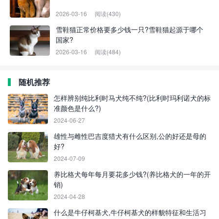
2026-03-16
阅读(430)
雪鞋猫正常价格要多少钱一只?雪鞋猫起源于哪个
国家?
2026-03-16
阅读(484)
随机推荐
怎样辨别纯比利时马犬纯不纯?(比利时玛利诺犬的标
准颜色是什么?)
2024-06-27
雄性与雌性巴吉度猎犬有什么区别,公的好还是母的
好?
2024-07-09
养比格犬每年每月要花多少钱?(养比格犬的一年的开
销)
2024-04-28
什么是牛仔柯基犬,牛仔柯基犬的样貌特征和生活习