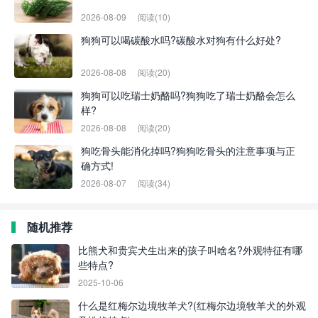
2026-08-09
阅读(10)
狗狗可以喝碳酸水吗?碳酸水对狗有什么好处?
2026-08-08
阅读(20)
狗狗可以吃瑞士奶酪吗?狗狗吃了瑞士奶酪会怎么
样?
2026-08-08
阅读(20)
狗吃骨头能消化掉吗?狗狗吃骨头的注意事项与正
确方式!
2026-08-07
阅读(34)
随机推荐
比熊犬和贵宾犬生出来的孩子叫啥名?外观特征有哪
些特点?
2025-10-06
什么是红梅尔边境牧羊犬?(红梅尔边境牧羊犬的外观