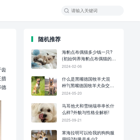
随机推荐
海豹点布偶猫多少钱一只?
(初始饲养海豹点布偶猫的成
本清单)
2024-02-06
牙齿
正措
什么是黑嘴德国牧羊犬混
种?(黑嘴德国牧羊犬杂交的
择德
起源和历史)
2024-05-20
马耳他犬和雪纳瑞串串长什
么样?外貌与性格全解析!
2025-09-21
苯海拉明可以给我的狗狗服
用吗?剂量是多少?