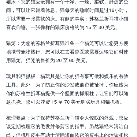
猫床：您的猫应该拥有一个干净、干燥、柔软、舒适的空
间，可以让它躺着休息。猫每天的睡眠时间超过16小时，
所以需要一张柔软的床。有趣的事实：苏​​格兰折耳猫小猫
喜欢仰睡。一张像样的猫床价格约为 15 至 30 美元。
猫笼：为您的苏格兰折耳猫准备一个猫笼可以让您更方便
地携带宠物旅行。您可以在去看兽医或需要运输它们时使
用猫笼。猫笼的售价为 20 至 60 美元。
玩具和猫抓板：猫玩具是让你的猫有事可做和娱乐的有效
工具。此外，为了防止你的沙发或窗帘被扯掉，你应该为
你的苏格兰折耳猫提供一个坚固的抓痕柱，让它们可以随
意抓挠。您可以花费 15 至 70 美元购买玩具和猫抓板。
梳理要点：为了保持苏格兰折耳猫令人惊叹的外观，您应
该定期梳理它的毛发并修剪它的指甲。虽然猫经常清洁自
己，但梳理皮毛有助于清除短而浓密的皮毛上的污垢和松