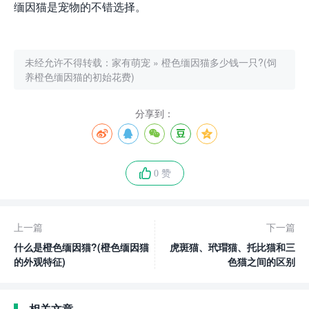
缅因猫是宠物的不错选择。
未经允许不得转载：
家有萌宠
»
橙色缅因猫多少钱一只?(饲
养橙色缅因猫的初始花费)
分享到：
0 赞
上一篇
下一篇
什么是橙色缅因猫?(橙色缅因猫
虎斑猫、玳瑁猫、托比猫和三
的外观特征)
色猫之间的区别
相关文章