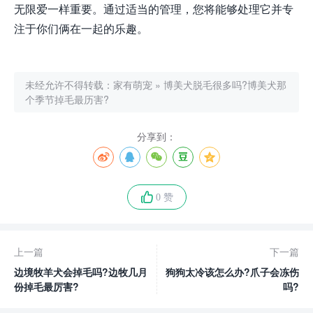
无限爱一样重要。通过适当的管理，您将能够处理它并专
注于你们俩在一起的乐趣。
未经允许不得转载：
家有萌宠
»
博美犬脱毛很多吗?博美犬那
个季节掉毛最历害?
分享到：
0 赞
上一篇
下一篇
边境牧羊犬会掉毛吗?边牧几月
狗狗太冷该怎么办?爪子会冻伤
份掉毛最厉害?
吗?