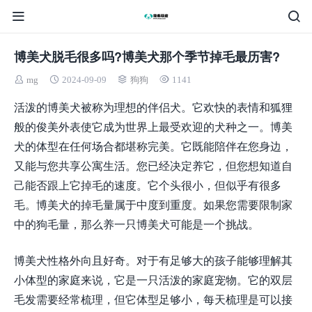
博美犬脱毛很多吗?博美犬那个季节掉毛最历害?
mg
2024-09-09
狗狗
1141
活泼的博美犬被称为理想的伴侣犬。它欢快的表情和狐狸
般的俊美外表使它成为世界上最受欢迎的犬种之一。博美
犬的体型在任何场合都堪称完美。它既能陪伴在您身边，
又能与您共享公寓生活。您已经决定养它，但您想知道自
己能否跟上它掉毛的速度。它个头很小，但似乎有很多
毛。博美犬的掉毛量属于中度到重度。如果您需要限制家
中的狗毛量，那么养一只博美犬可能是一个挑战。
博美犬性格外向且好奇。对于有足够大的孩子能够理解其
小体型的家庭来说，它是一只活泼的家庭宠物。它的双层
毛发需要经常梳理，但它体型足够小，每天梳理是可以接