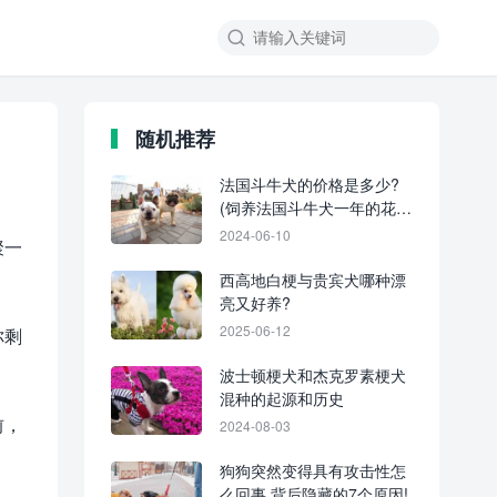
随机推荐
法国斗牛犬的价格是多少?
(饲养法国斗牛犬一年的花
费)
2024-06-10
聚一
西高地白梗与贵宾犬哪种漂
亮又好养?
2025-06-12
你剩
波士顿梗犬和杰克罗素梗犬
混种的起源和历史
前，
2024-08-03
狗狗突然变得具有攻击性怎
么回事,背后隐藏的7个原因!