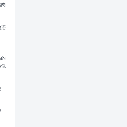
猪肉
鸡还
熟的
类似
腹
得