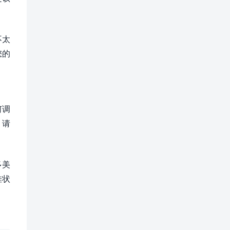
不太
您的
何调
，请
多美
佳状