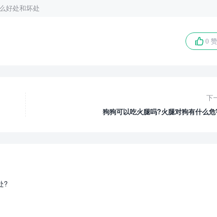
什么好处和坏处
0 
下
狗狗可以吃火腿吗?火腿对狗有什么危
处?