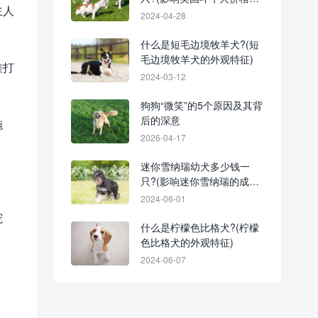
主人
4个因素)
2024-04-28
什么是短毛边境牧羊犬?(短
毛边境牧羊犬的外观特征)
难打
2024-03-12
狗狗“微笑”的5个原因及其背
后的深意
施
2026-04-17
迷你雪纳瑞幼犬多少钱一
只?(影响迷你雪纳瑞的成本
差异及原因)
2024-06-01
宠
什么是柠檬色比格犬?(柠檬
色比格犬的外观特征)
2024-06-07