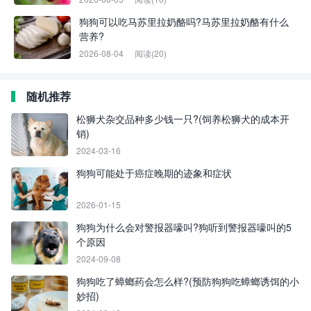
狗狗可以吃马苏里拉奶酪吗?马苏里拉奶酪有什么
营养?
2026-08-04
阅读(20)
随机推荐
松狮犬杂交品种多少钱一只?(饲养松狮犬的成本开
销)
2024-03-16
狗狗可能处于癌症晚期的迹象和症状
2026-01-15
狗狗为什么会对警报器嚎叫?狗听到警报器嚎叫的5
个原因
2024-09-08
狗狗吃了蟑螂药会怎么样?(预防狗狗吃蟑螂诱饵的小
妙招)