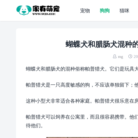
宠物
狗狗
猫咪
蝴蝶犬和腊肠犬混种的
mg
20
蝴蝶犬和腊肠犬的混种俗称帕普猎犬。它们是玩具
帕普猎犬是一只高度敏感的狗，不应该单独留下；
这种小型犬非常适合各种家庭。帕普猎犬很乐意在
帕普猎犬可以饲养在公寓里，而且很容易携带。他
待他们。