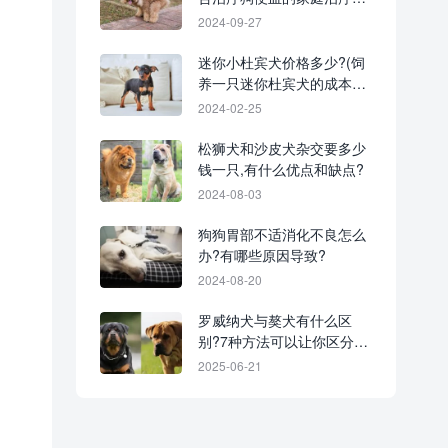
法!
2024-09-27
迷你小杜宾犬价格多少?(饲
养一只迷你杜宾犬的成本开
销)
2024-02-25
松狮犬和沙皮犬杂交要多少
钱一只,有什么优点和缺点?
2024-08-03
狗狗胃部不适消化不良怎么
办?有哪些原因导致?
2024-08-20
罗威纳犬与獒犬有什么区
别?7种方法可以让你区分它
们!
2025-06-21