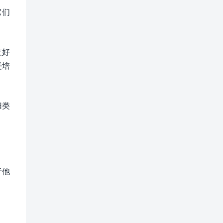
它们
友好
受培
归类
于他