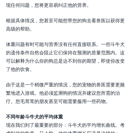
现任何问题，您将更容易纠正他的营养。
根据具体情况，您甚至可能想带您的狗去看兽医以获得更
高级的帮助。
体重问题有时可能与营养没有任何直接联系。一些斗牛犬
的遗传条件自然会阻止它们保持在预测的质量范围内。这
可以解释为什么你的狗总是达不到你的期望，即使你改变
了他的饮食。
由于这是一个稍微严重的情况，您的宠物的兽医需要更频
繁地进入游戏。他必须监测狗的情况并建议您所需的治
疗。您毛茸茸的朋友甚至可能需要服用一些药物。
不同年龄斗牛犬的平均体重
现在我们到了最重要的部分：斗牛犬的平均增长曲线。考