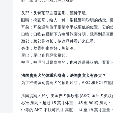
头部：头骨顶部适度圆形，颧骨平坦。
眼睛：椭圆形，给人一种非常机警和聪明的感觉。
耳朵：耳朵通常位于眼睛水平或更低的位置。它的
口吻：口吻在眼睛下方略微轮廓分明，观察到是直
颈部：颈部足够长，使该品种看起来庄重。
身体：肋骨扩张良好，胸部深。
尾巴：尾巴直且经常举起。
被毛：被毛可以是卷曲的，也可以是绳状的。看看
法国贵宾犬的体重和身高：法国贵宾犬有多大？
为了准确识别贵宾犬的预期尺寸，AKC 和 FCI 
法国贵宾犬尺寸 美国养犬俱乐部 (AKC) 国际犬类联合会
标准 身高：超过 15 英寸体重： 45 至 80 磅 身高： 1
中等的 AKC 不认可尺寸 高度： 14 至 18 英寸重量： 