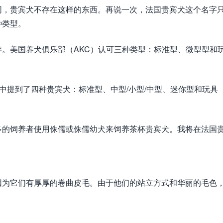
同，贵宾犬不存在这样的东西。再说一次，法国贵宾犬这个名字
种类型。
。美国养犬俱乐部（AKC）认可三种类型：标准型、微型型和
中提到了四种贵宾犬：标准型、中型/小型/中型、迷你型和玩具
多的饲养者使用侏儒或侏儒幼犬来饲养茶杯贵宾犬。我将在法国
因为它们有厚厚的卷曲皮毛。由于他们的站立方式和华丽的毛色