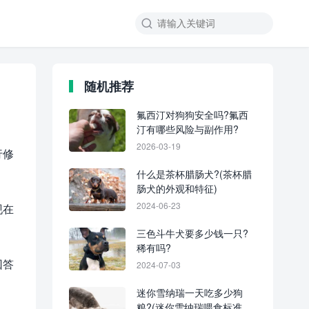
随机推荐
氟西汀对狗狗安全吗?氟西
汀有哪些风险与副作用?
2026-03-19
行修
什么是茶杯腊肠犬?(茶杯腊
肠犬的外观和特征)
2024-06-23
现在
三色斗牛犬要多少钱一只?
稀有吗?
回答
2024-07-03
迷你雪纳瑞一天吃多少狗
粮?(迷你雪纳瑞喂食标准及