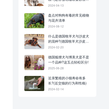
技巧)
2024-04-13
盘点对狗狗有毒的常见植物
与花卉清单
2024-08-12
什么是德国牧羊犬与沙皮犬
的混种?(德国牧羊犬沙皮犬
外观特征)
2024-02-20
德国狐狸犬与博美犬是不是
一个品种?这五点轻松区分!
2025-06-28
近亲繁殖的小猫寿命有多
长?(近交猫的行为和性格)
2024-02-14