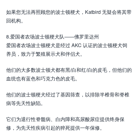
如果您无法再照顾您的波士顿梗犬，Katbird 无疑会将其带
回机构。
8.爱国者农场波士顿梗犬队——佛罗里达州
爱国者农场波士顿梗犬是经过 AKC 认证的波士顿梗犬饲
养员，致力于繁殖展示犬和伴侣犬。
他们的大多数波士顿犬都有黑/白和红/白的皮毛，但他们的
血统也有蓝色和巧克力色的皮毛。
他们的波士顿梗犬经过了基因筛查，以排除半椎骨和脊椎
病等先天性缺陷。
它们为退行性脊髓病、白内障和高尿酸尿症提供终身保
修，为先天性疾病引起的猝死提供一年保修。